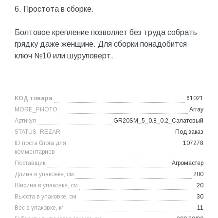
6. Простота в сборке.
Болтовое крепление позволяет без труда собрать
грядку даже женщине. Для сборки понадобится
ключ №10 или шуруповерт.
КОД товара
61021
MORE_PHOTO
Array
Артикул
GR20SM_5_0.8_0.2_Салатовый
STATUS_REZAR
Под заказ
ID поста блога для
107278
комментариев
Поставщик
Агромастер
Длина в упаковке, см
200
Ширина в упаковке, см
20
Высота в упаковке, см
30
Вес в упаковке, кг
11