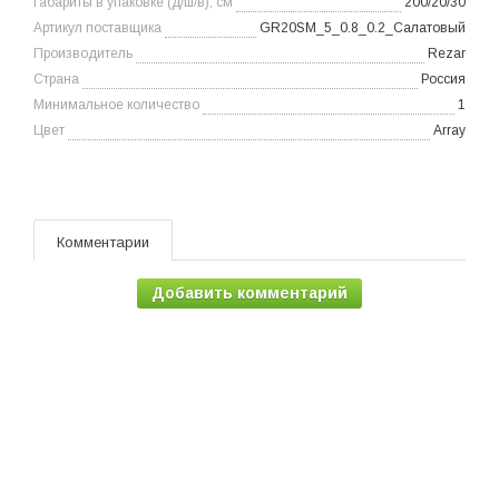
Габариты в упаковке (д/ш/в), см
200/20/30
Артикул поставщика
GR20SM_5_0.8_0.2_Салатовый
Производитель
Rezar
Страна
Россия
Минимальное количество
1
Цвет
Array
Комментарии
Добавить комментарий