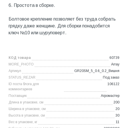
6. Простота в сборке.
Болтовое крепление позволяет без труда собрать
грядку даже женщине. Для сборки понадобится
ключ №10 или шуруповерт.
КОД товара
60739
MORE_PHOTO
Array
Артикул
GR20SM_5_0.6_0.2_Вишня
STATUS_REZAR
Под заказ
ID поста блога для
106122
комментариев
Поставщик
Агромастер
Длина в упаковке, см
200
Ширина в упаковке, см
20
Высота в упаковке, см
30
Вес в упаковке, кг
11