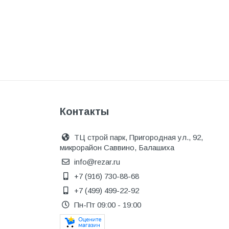
Одежда, обувь и аксессуары
Оптическое оборудование
Отделочные материалы
Отопление и вентиляция
Отрезные круги
Офисные двери
Контакты
Пена монтажная
ТЦ строй парк, Пригородная ул., 92,
Пиломатериалы
микрорайон Саввино, Балашиха
Плинтус напольный
info@rezar.ru
+7 (916) 730-88-68
ПОД ЗАКАЗ
+7 (499) 499-22-92
Предохранительная арматура
Пн-Пт 09:00 - 19:00
Предохранительные клапана