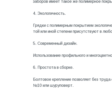
заборов имеет такое же полимерное покр
Металл
4. Экологичность.
Металлопрокат и
металлоизделия
Грядки с полимерным покрытием экологиче
Механизированные
той или иной степени присутствуют в любо
инструменты
Напольные покрытия
5. Современный дизайн.
Насосное оборудование
Использование профильного и многоцветно
Натуральный камень
6. Простота в сборке.
Нерудный материал
Облицовочная доска
Болтовое крепление позволяет без труда
№10 или шуруповерт.
Обогревательное
оборудование
Общестроительные материалы
Общестрой