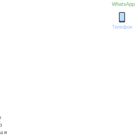
WhatsApp
Телефон
е
о
ш и