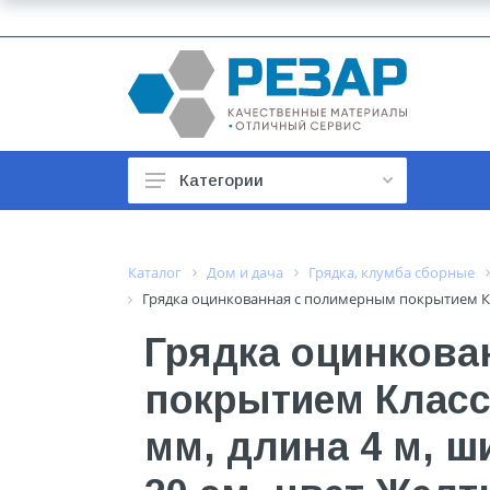
Категории
Автомобильные товары
Автотовары
Каталог
Дом и дача
Грядка, клумба сборные
Грядка оцинкованная с полимерным покрытием Клас
Арматура строительная
Грядка оцинкова
Баки, гидроаккумуляторы
покрытием Класси
Бойлеры и водонагреватели
Бытовая техника
мм, длина 4 м, ш
Бытовая химия