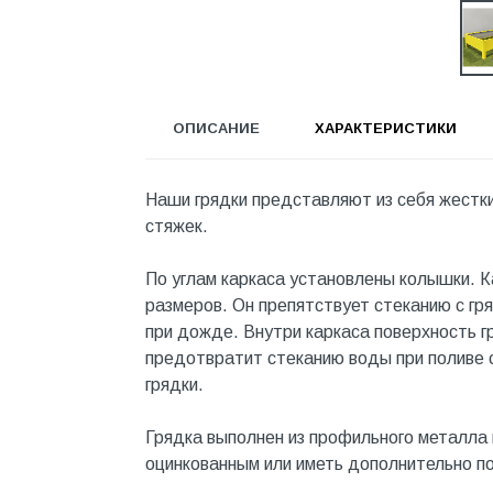
Инструмент
Инструмент и аксессуары
Канализационные системы
ОПИСАНИЕ
ХАРАКТЕРИСТИКИ
Канализация
Категория
Наши грядки представляют из себя жестки
Керамика и керамогранит
стяжек.
КИП и автоматика
По углам каркаса установлены колышки. 
Клеи, герметики, пены
размеров. Он препятствует стеканию с гр
Клей монтажный
при дожде. Внутри каркаса поверхность г
предотвратит стеканию воды при поливе с
Коллекторы и шкафы
грядки.
Компоненты оптической
системы
Грядка выполнен из профильного металла 
оцинкованным или иметь дополнительно п
Косметика и уход