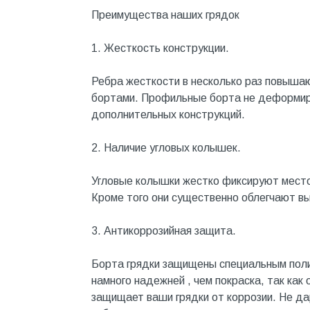
Котельное оборудование
Преимущества наших грядок
Краны шаровые, вентили
1. Жесткость конструкции.
Краска и эмаль
Ребра жесткости в несколько раз повышаю
Крепёж
бортами. Профильные борта не деформиру
Крепеж и герметики
дополнительных конструкций.
Крепеж и фурнитура
2. Наличие угловых колышек.
Крепеж, фурнитура
Угловые колышки жестко фиксируют местоп
Лак и растворитель
Кроме того они существенно облегчают вы
Лакокрасочные материалы
3. Антикоррозийная защита.
Лепнина для покраски со
стенами
Борта грядки защищены специальным пол
Малярно-штукатурные
инструменты
намного надежней , чем покраска, так как
защищает ваши грядки от коррозии. Не д
Межкомнатные двери