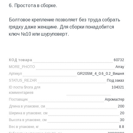
6. Простота в сборке.
Болтовое крепление позволяет без труда собрать
грядку даже женщине. Для сборки понадобится
ключ №10 или шуруповерт.
КОД товара
60732
MORE_PHOTO
Array
Артикул
GR20SM_4_0.6_0.2_Вишня
STATUS_REZAR
Под заказ
ID поста блога для
104321
комментариев
Поставщик
Агромастер
Длина в упаковке, см
200
Ширина в упаковке, см
20
Высота в упаковке, см
30
Вес в упаковке, кг
8.8