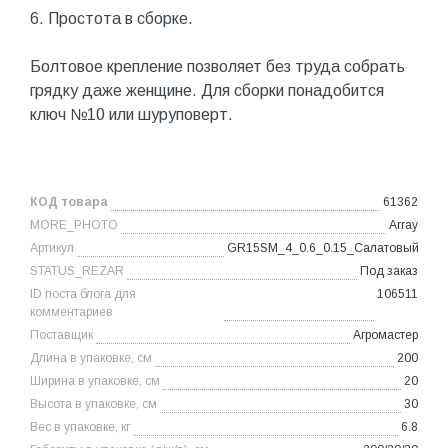
6. Простота в сборке.
Болтовое крепление позволяет без труда собрать
грядку даже женщине. Для сборки понадобится
ключ №10 или шуруповерт.
КОД товара
61362
MORE_PHOTO
Array
Артикул
GR15SM_4_0.6_0.15_Салатовый
STATUS_REZAR
Под заказ
ID поста блога для
106511
комментариев
Поставщик
Агромастер
Длина в упаковке, см
200
Ширина в упаковке, см
20
Высота в упаковке, см
30
Вес в упаковке, кг
6.8