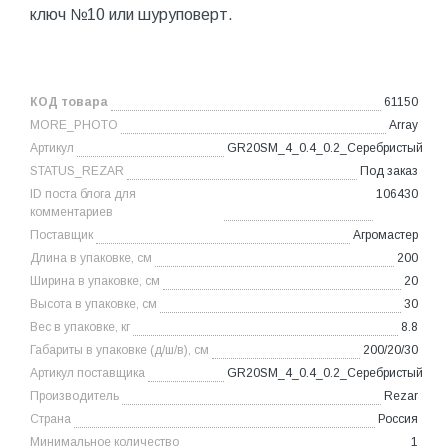
ключ №10 или шуруповерт.
КОД товара
61150
MORE_PHOTO
Array
Артикул
GR20SM_4_0.4_0.2_Серебристый
STATUS_REZAR
Под заказ
ID поста блога для
106430
комментариев
Поставщик
Агромастер
Длина в упаковке, см
200
Ширина в упаковке, см
20
Высота в упаковке, см
30
Вес в упаковке, кг
8.8
Габариты в упаковке (д/ш/в), см
200/20/30
Артикул поставщика
GR20SM_4_0.4_0.2_Серебристый
Производитель
Rezar
Страна
Россия
Минимальное количество
1