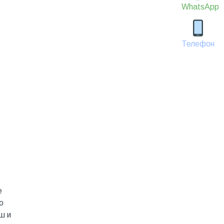
WhatsApp
Телефон
е
о
ш и