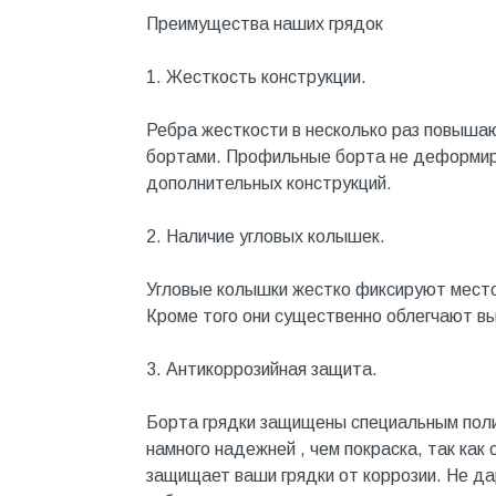
Котельное оборудование
Преимущества наших грядок
Краны шаровые, вентили
1. Жесткость конструкции.
Краска и эмаль
Ребра жесткости в несколько раз повышаю
Крепёж
бортами. Профильные борта не деформиру
Крепеж и герметики
дополнительных конструкций.
Крепеж и фурнитура
2. Наличие угловых колышек.
Крепеж, фурнитура
Угловые колышки жестко фиксируют местоп
Лак и растворитель
Кроме того они существенно облегчают вы
Лакокрасочные материалы
3. Антикоррозийная защита.
Лепнина для покраски со
стенами
Борта грядки защищены специальным пол
Малярно-штукатурные
инструменты
намного надежней , чем покраска, так как
защищает ваши грядки от коррозии. Не д
Межкомнатные двери