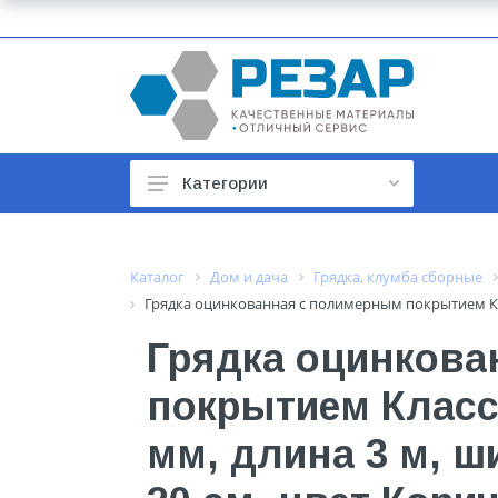
Категории
Автомобильные товары
Автотовары
Каталог
Дом и дача
Грядка, клумба сборные
Грядка оцинкованная с полимерным покрытием Клас
Арматура строительная
Грядка оцинкова
Баки, гидроаккумуляторы
покрытием Класси
Бойлеры и водонагреватели
Бытовая техника
мм, длина 3 м, ш
Бытовая химия