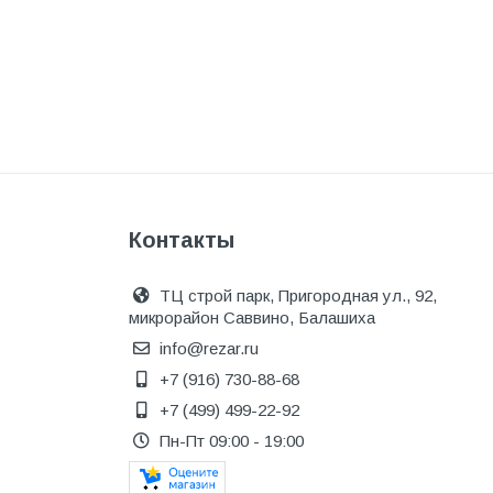
Одежда, обувь и аксессуары
Оптическое оборудование
Отделочные материалы
Отопление и вентиляция
Отрезные круги
Офисные двери
Контакты
Пена монтажная
ТЦ строй парк, Пригородная ул., 92,
Пиломатериалы
микрорайон Саввино, Балашиха
Плинтус напольный
info@rezar.ru
+7 (916) 730-88-68
ПОД ЗАКАЗ
+7 (499) 499-22-92
Предохранительная арматура
Пн-Пт 09:00 - 19:00
Предохранительные клапана