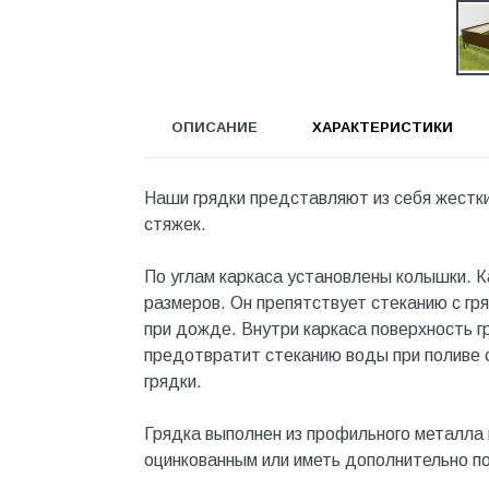
Инструмент
Инструмент и аксессуары
Канализационные системы
ОПИСАНИЕ
ХАРАКТЕРИСТИКИ
Канализация
Категория
Наши грядки представляют из себя жестки
Керамика и керамогранит
стяжек.
КИП и автоматика
По углам каркаса установлены колышки. 
Клеи, герметики, пены
размеров. Он препятствует стеканию с гр
Клей монтажный
при дожде. Внутри каркаса поверхность г
предотвратит стеканию воды при поливе с
Коллекторы и шкафы
грядки.
Компоненты оптической
системы
Грядка выполнен из профильного металла 
оцинкованным или иметь дополнительно п
Косметика и уход