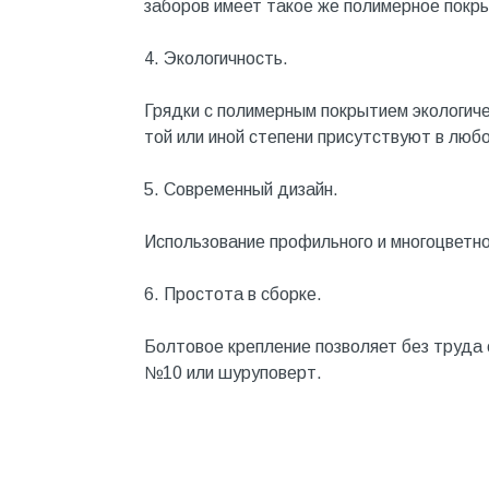
заборов имеет такое же полимерное покр
Металл
4. Экологичность.
Металлопрокат и
металлоизделия
Грядки с полимерным покрытием экологиче
Механизированные
той или иной степени присутствуют в любо
инструменты
Напольные покрытия
5. Современный дизайн.
Насосное оборудование
Использование профильного и многоцветно
Натуральный камень
6. Простота в сборке.
Нерудный материал
Облицовочная доска
Болтовое крепление позволяет без труда
№10 или шуруповерт.
Обогревательное
оборудование
Общестроительные материалы
Общестрой