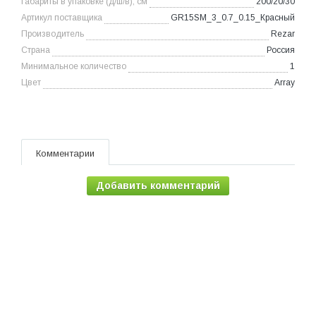
Габариты в упаковке (д/ш/в), см
200/20/30
Артикул поставщика
GR15SM_3_0.7_0.15_Красный
Производитель
Rezar
Страна
Россия
Минимальное количество
1
Цвет
Array
Комментарии
Добавить комментарий