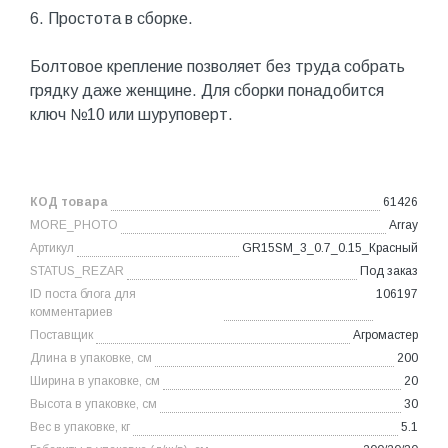
6. Простота в сборке.
Болтовое крепление позволяет без труда собрать
грядку даже женщине. Для сборки понадобится
ключ №10 или шуруповерт.
КОД товара
61426
MORE_PHOTO
Array
Артикул
GR15SM_3_0.7_0.15_Красный
STATUS_REZAR
Под заказ
ID поста блога для
106197
комментариев
Поставщик
Агромастер
Длина в упаковке, см
200
Ширина в упаковке, см
20
Высота в упаковке, см
30
Вес в упаковке, кг
5.1