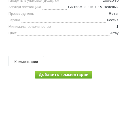
Габариты в упаковке (д/ш/в), см
200/20/30
Артикул поставщика
GR15SM_3_0.6_0.15_Зеленый
Производитель
Rezar
Страна
Россия
Минимальное количество
1
Цвет
Array
Комментарии
Добавить комментарий