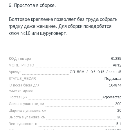
6. Простота в сборке.
Болтовое крепление позволяет без труда собрать
грядку даже женщине. Для сборки понадобится
ключ №10 или шуруповерт.
КОД товара
61285
MORE_PHOTO
Array
Артикул
GR15SM_3_0.6_0.15_Зеленый
STATUS_REZAR
Под заказ
ID поста блога для
104874
комментариев
Поставщик
Агромастер
Длина в упаковке, см
200
Ширина в упаковке, см
20
Высота в упаковке, см
30
Вес в упаковке, кг
5.1