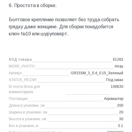
6. Простота в сборке.
Болтовое крепление позволяет без труда собрать
грядку даже женщине. Для сборки понадобится
ключ №10 или шуруповерт.
КОД товара
61283
MORE_PHOTO
Array
Артикул
GR15SM_3_0.4_0.15_Зеленый
STATUS_REZAR
Под заказ
ID поста блога для
100630
комментариев
Поставщик
Агромастер
Длина в упаковке, см
200
Ширина в упаковке, см
20
Высота в упаковке, см
30
Вес в упаковке, кг
5.1