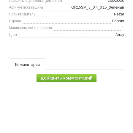
Габариты в упаковке (д/ш/в), см
200/20/30
Артикул поставщика
GR15SM_3_0.4_0.15_Зеленый
Производитель
Rezar
Страна
Россия
Минимальное количество
1
Цвет
Array
Комментарии
Добавить комментарий