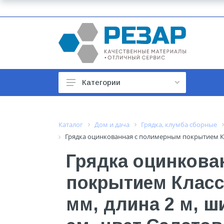
Категории
Автомобильные товары
Автотовары
Каталог
Дом и дача
Грядка, клумба сборные
Грядка оцинкованная с полимерным покрытием Клас
Арматура строительная
Грядка оцинкова
Баки, гидроаккумуляторы
покрытием Класси
Бойлеры и водонагреватели
Бытовая техника
мм, длина 2 м, ш
Бытовая химия