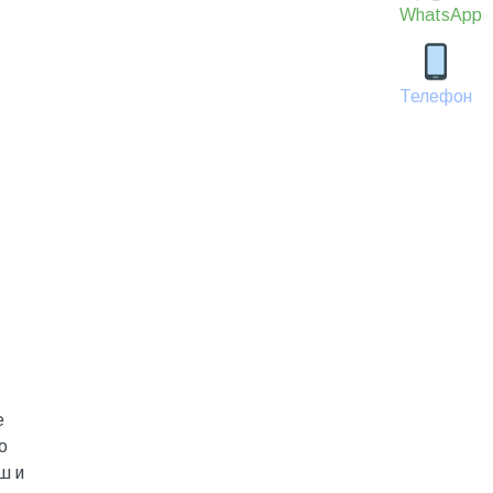
WhatsApp
Телефон
е
о
ш и