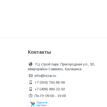
Одежда, обувь и аксессуары
Оптическое оборудование
Отделочные материалы
Отопление и вентиляция
Отрезные круги
Офисные двери
Контакты
Пена монтажная
ТЦ строй парк, Пригородная ул., 92,
Пиломатериалы
микрорайон Саввино, Балашиха
Плинтус напольный
info@rezar.ru
+7 (916) 730-88-68
ПОД ЗАКАЗ
+7 (499) 499-22-92
Предохранительная арматура
Пн-Пт 09:00 - 19:00
Предохранительные клапана