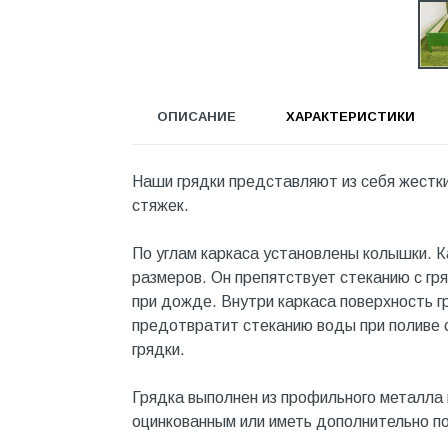
Инструмент
Инструмент и аксессуары
Канализационные системы
ОПИСАНИЕ
ХАРАКТЕРИСТИКИ
Канализация
Категория
Наши грядки представляют из себя жестки
Керамика и керамогранит
стяжек.
КИП и автоматика
По углам каркаса установлены колышки. 
Клеи, герметики, пены
размеров. Он препятствует стеканию с гр
Клей монтажный
при дожде. Внутри каркаса поверхность г
предотвратит стеканию воды при поливе с
Коллекторы и шкафы
грядки.
Компоненты оптической
системы
Грядка выполнен из профильного металла 
оцинкованным или иметь дополнительно п
Косметика и уход