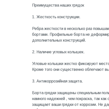
Котельное оборудование
Преимущества наших грядок
Краны шаровые, вентили
1. Жесткость конструкции.
Краска и эмаль
Ребра жесткости в несколько раз повышаю
Крепёж
бортами. Профильные борта не деформиру
Крепеж и герметики
дополнительных конструкций.
Крепеж и фурнитура
2. Наличие угловых колышек.
Крепеж, фурнитура
Угловые колышки жестко фиксируют местоп
Лак и растворитель
Кроме того они существенно облегчают вы
Лакокрасочные материалы
3. Антикоррозийная защита.
Лепнина для покраски со
стенами
Борта грядки защищены специальным пол
Малярно-штукатурные
инструменты
намного надежней , чем покраска, так как
защищает ваши грядки от коррозии. Не д
Межкомнатные двери