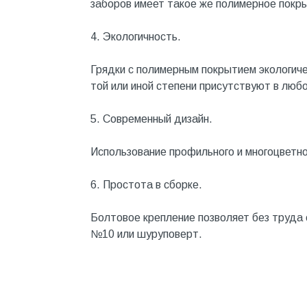
заборов имеет такое же полимерное покр
Металл
4. Экологичность.
Металлопрокат и
металлоизделия
Грядки с полимерным покрытием экологиче
Механизированные
той или иной степени присутствуют в любо
инструменты
Напольные покрытия
5. Современный дизайн.
Насосное оборудование
Использование профильного и многоцветно
Натуральный камень
6. Простота в сборке.
Нерудный материал
Облицовочная доска
Болтовое крепление позволяет без труда
№10 или шуруповерт.
Обогревательное
оборудование
Общестроительные материалы
Общестрой