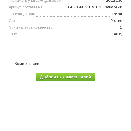
Габариты в упаковке (д/ш/в), см
200/20/30
Артикул поставщика
GR20SM_2_0.9_0.2_Салатовый
Производитель
Rezar
Страна
Россия
Минимальное количество
1
Цвет
Array
Комментарии
Добавить комментарий