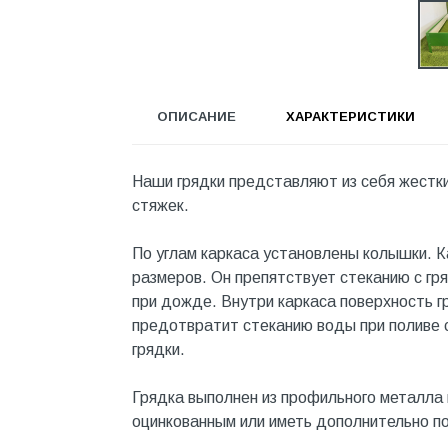
Инструмент
Инструмент и аксессуары
Канализационные системы
ОПИСАНИЕ
ХАРАКТЕРИСТИКИ
Канализация
Категория
Наши грядки представляют из себя жестки
Керамика и керамогранит
стяжек.
КИП и автоматика
По углам каркаса установлены колышки. 
Клеи, герметики, пены
размеров. Он препятствует стеканию с гр
Клей монтажный
при дожде. Внутри каркаса поверхность г
предотвратит стеканию воды при поливе с
Коллекторы и шкафы
грядки.
Компоненты оптической
системы
Грядка выполнен из профильного металла 
оцинкованным или иметь дополнительно п
Косметика и уход