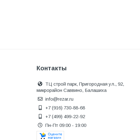
Одежда, обувь и аксессуары
Оптическое оборудование
Отделочные материалы
Отопление и вентиляция
Отрезные круги
Офисные двери
Контакты
Пена монтажная
ТЦ строй парк, Пригородная ул., 92,
Пиломатериалы
микрорайон Саввино, Балашиха
Плинтус напольный
info@rezar.ru
+7 (916) 730-88-68
ПОД ЗАКАЗ
+7 (499) 499-22-92
Предохранительная арматура
Пн-Пт 09:00 - 19:00
Предохранительные клапана