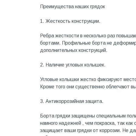
Котельное оборудование
Преимущества наших грядок
Краны шаровые, вентили
1. Жесткость конструкции.
Краска и эмаль
Ребра жесткости в несколько раз повышаю
Крепёж
бортами. Профильные борта не деформиру
Крепеж и герметики
дополнительных конструкций.
Крепеж и фурнитура
2. Наличие угловых колышек.
Крепеж, фурнитура
Угловые колышки жестко фиксируют местоп
Лак и растворитель
Кроме того они существенно облегчают вы
Лакокрасочные материалы
3. Антикоррозийная защита.
Лепнина для покраски со
стенами
Борта грядки защищены специальным пол
Малярно-штукатурные
инструменты
намного надежней , чем покраска, так как
защищает ваши грядки от коррозии. Не д
Межкомнатные двери