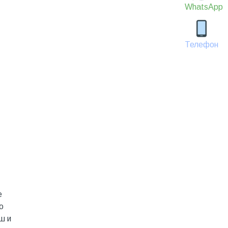
WhatsApp
Телефон
е
о
ш и