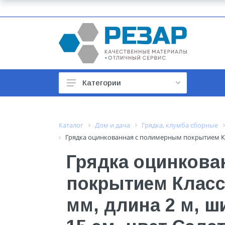
Категории
Автомобильные товары
Автотовары
Каталог
Дом и дача
Грядка, клумба сборные
Грядка оцинкованная с полимерным покрытием Клас
Арматура строительная
Грядка оцинкова
Баки, гидроаккумуляторы
покрытием Класси
Бойлеры и водонагреватели
Бытовая техника
мм, длина 2 м, ш
Бытовая химия