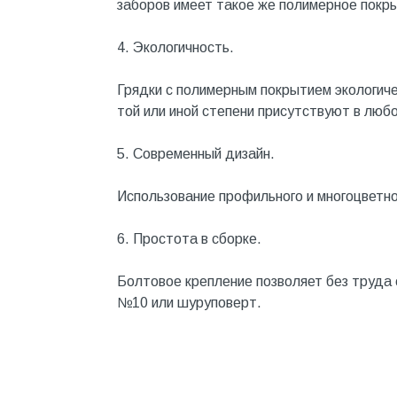
заборов имеет такое же полимерное покр
Металл
4. Экологичность.
Металлопрокат и
металлоизделия
Грядки с полимерным покрытием экологиче
Механизированные
той или иной степени присутствуют в любо
инструменты
Напольные покрытия
5. Современный дизайн.
Насосное оборудование
Использование профильного и многоцветно
Натуральный камень
6. Простота в сборке.
Нерудный материал
Облицовочная доска
Болтовое крепление позволяет без труда
№10 или шуруповерт.
Обогревательное
оборудование
Общестроительные материалы
Общестрой