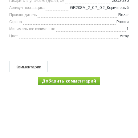
Габариты в упаковке (д/ш/в), см
200/20/30
Артикул поставщика
GR20SM_2_0.7_0.2_Коричневый
Производитель
Rezar
Страна
Россия
Минимальное количество
1
Цвет
Array
Комментарии
Добавить комментарий