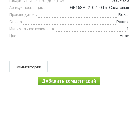
Габариты в упаковке (д/ш/в), см
200/20/30
Артикул поставщика
GR15SM_2_0.7_0.15_Салатовый
Производитель
Rezar
Страна
Россия
Минимальное количество
1
Цвет
Array
Комментарии
Добавить комментарий