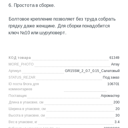
6. Простота в сборке.
Болтовое крепление позволяет без труда собрать
грядку даже женщине. Для сборки понадобится
ключ №10 или шуруповерт.
КОД товара
61349
MORE_PHOTO
Array
Артикул
GR15SM_2_0.7_0.15_Салатовый
STATUS_REZAR
Под заказ
ID поста блога для
106701
комментариев
Поставщик
Агромастер
Длина в упаковке, см
200
Ширина в упаковке, см
20
Высота в упаковке, см
30
Вес в упаковке, кг
3.4