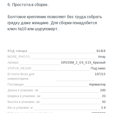
6. Простота в сборке.
Болтовое крепление позволяет без труда собрать
грядку даже женщине. Для сборки понадобится
ключ №10 или шуруповерт.
КОД товара
61418
MORE_PHOTO
Array
Артикул
GR15SM_2_0.6_0.15_Красный
STATUS_REZAR
Под заказ
ID поста блога для
107213
комментариев
Поставщик
Агромастер
Длина в упаковке, см
200
Ширина в упаковке, см
20
Высота в упаковке, см
30
Вес в упаковке, кг
3.4