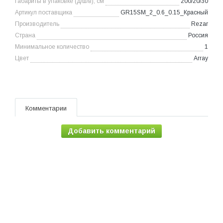
Габариты в упаковке (д/ш/в), см
200/20/30
Артикул поставщика
GR15SM_2_0.6_0.15_Красный
Производитель
Rezar
Страна
Россия
Минимальное количество
1
Цвет
Array
Комментарии
Добавить комментарий