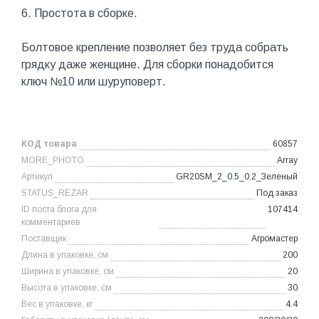
6. Простота в сборке.
Болтовое крепление позволяет без труда собрать
грядку даже женщине. Для сборки понадобится
ключ №10 или шуруповерт.
КОД товара
60857
MORE_PHOTO
Array
Артикул
GR20SM_2_0.5_0.2_Зеленый
STATUS_REZAR
Под заказ
ID поста блога для
107414
комментариев
Поставщик
Агромастер
Длина в упаковке, см
200
Ширина в упаковке, см
20
Высота в упаковке, см
30
Вес в упаковке, кг
4.4