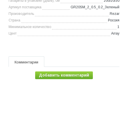
Габариты в упаковке (д/ш/в), см
200/20/30
Артикул поставщика
GR20SM_2_0.5_0.2_Зеленый
Производитель
Rezar
Страна
Россия
Минимальное количество
1
Цвет
Array
Комментарии
Добавить комментарий