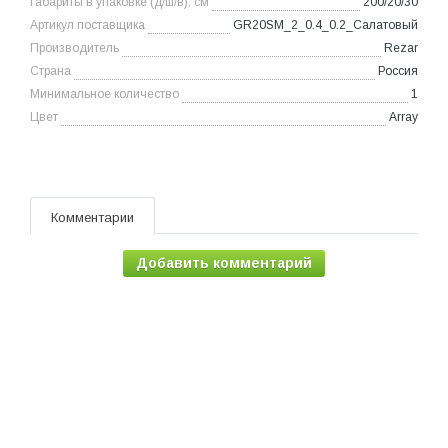
Габариты в упаковке (д/ш/в), см
200/20/30
Артикул поставщика
GR20SM_2_0.4_0.2_Салатовый
Производитель
Rezar
Страна
Россия
Минимальное количество
1
Цвет
Array
Комментарии
Добавить комментарий