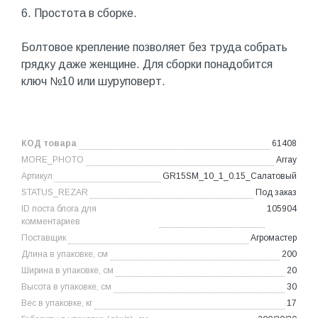
6. Простота в сборке.
Болтовое крепление позволяет без труда собрать
грядку даже женщине. Для сборки понадобится
ключ №10 или шуруповерт.
КОД товара
61408
MORE_PHOTO
Array
Артикул
GR15SM_10_1_0.15_Салатовый
STATUS_REZAR
Под заказ
ID поста блога для
105904
комментариев
Поставщик
Агромастер
Длина в упаковке, см
200
Ширина в упаковке, см
20
Высота в упаковке, см
30
Вес в упаковке, кг
17