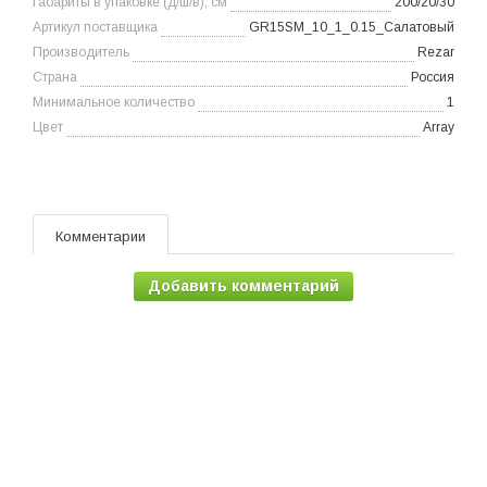
Габариты в упаковке (д/ш/в), см
200/20/30
Артикул поставщика
GR15SM_10_1_0.15_Салатовый
Производитель
Rezar
Страна
Россия
Минимальное количество
1
Цвет
Array
Комментарии
Добавить комментарий