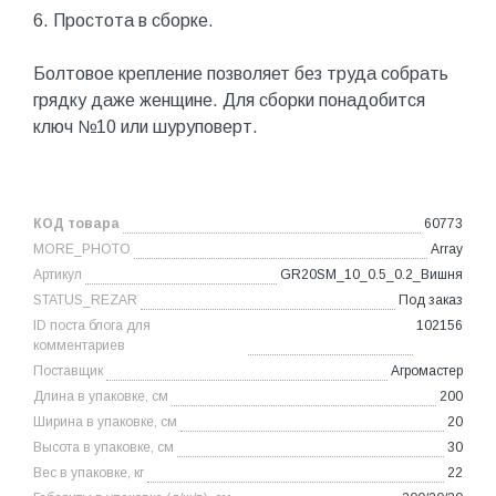
6. Простота в сборке.
Болтовое крепление позволяет без труда собрать
грядку даже женщине. Для сборки понадобится
ключ №10 или шуруповерт.
КОД товара
60773
MORE_PHOTO
Array
Артикул
GR20SM_10_0.5_0.2_Вишня
STATUS_REZAR
Под заказ
ID поста блога для
102156
комментариев
Поставщик
Агромастер
Длина в упаковке, см
200
Ширина в упаковке, см
20
Высота в упаковке, см
30
Вес в упаковке, кг
22