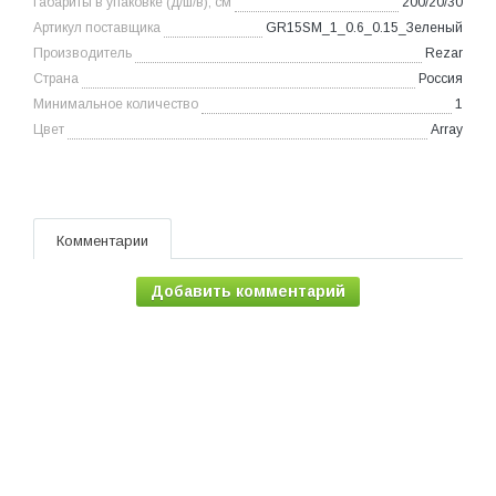
Габариты в упаковке (д/ш/в), см
200/20/30
Артикул поставщика
GR15SM_1_0.6_0.15_Зеленый
Производитель
Rezar
Страна
Россия
Минимальное количество
1
Цвет
Array
Комментарии
Добавить комментарий