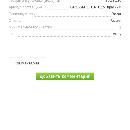
Габариты в упаковке (д/ш/в), см
200/20/30
Артикул поставщика
GR15SM_1_0.6_0.15_Красный
Производитель
Rezar
Страна
Россия
Минимальное количество
1
Цвет
Array
Комментарии
Добавить комментарий