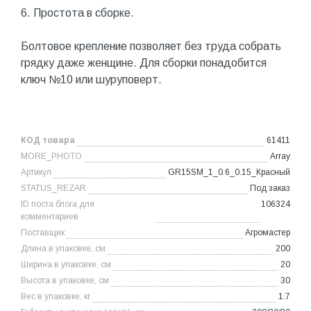
6. Простота в сборке.
Болтовое крепление позволяет без труда собрать
грядку даже женщине. Для сборки понадобится
ключ №10 или шуруповерт.
КОД товара
61411
MORE_PHOTO
Array
Артикул
GR15SM_1_0.6_0.15_Красный
STATUS_REZAR
Под заказ
ID поста блога для
106324
комментариев
Поставщик
Агромастер
Длина в упаковке, см
200
Ширина в упаковке, см
20
Высота в упаковке, см
30
Вес в упаковке, кг
1.7