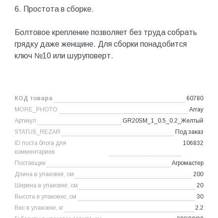
6. Простота в сборке.
Болтовое крепление позволяет без труда собрать
грядку даже женщине. Для сборки понадобится
ключ №10 или шуруповерт.
КОД товара
60780
MORE_PHOTO
Array
Артикул
GR20SM_1_0.5_0.2_Желтый
STATUS_REZAR
Под заказ
ID поста блога для
106832
комментариев
Поставщик
Агромастер
Длина в упаковке, см
200
Ширина в упаковке, см
20
Высота в упаковке, см
30
Вес в упаковке, кг
2.2