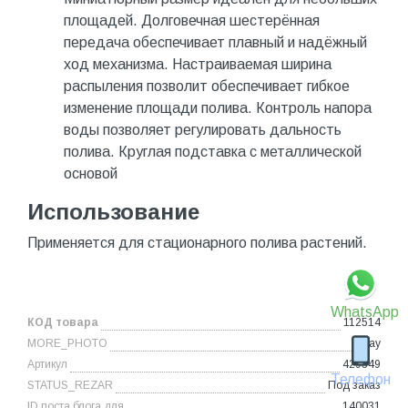
площадей. Долговечная шестерённая
передача обеспечивает плавный и надёжный
ход механизма. Настраиваемая ширина
распыления позволит обеспечивает гибкое
изменение площади полива. Контроль напора
воды позволяет регулировать дальность
полива. Круглая подставка с металлической
основой
Использование
Применяется для стационарного полива растений.
WhatsApp
КОД товара
112514
MORE_PHOTO
Array
Артикул
429349
Телефон
STATUS_REZAR
Под заказ
ID поста блога для
140031