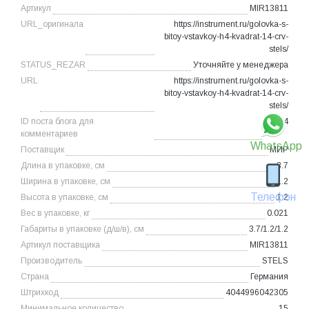
Артикул
MIR13811
URL_оригинала
https://instrument.ru/golovka-s-
bitoy-vstavkoy-h4-kvadrat-14-crv-
stels/
STATUS_REZAR
Уточняйте у менеджера
URL
https://instrument.ru/golovka-s-
bitoy-vstavkoy-h4-kvadrat-14-crv-
stels/
ID поста блога для
78874
комментариев
WhatsApp
Поставщик
МИР
Длина в упаковке, см
3.7
Ширина в упаковке, см
1.2
Телефон
Высота в упаковке, см
1.2
Вес в упаковке, кг
0.021
Габариты в упаковке (д/ш/в), см
3.7/1.2/1.2
Артикул поставщика
MIR13811
Производитель
STELS
Страна
Германия
Штрихкод
4044996042305
Минимальное количество
15