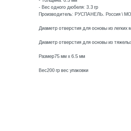
- Толщина: 6.5 мм
Котельное оборудование
- Вес одного дюбеля: 3.3 гр
Краны шаровые, вентили
Производитель: РУСПАНЕЛЬ. Россия \ 
Краска и эмаль
Диаметр отверстия для основы из легких м
Крепёж
Диаметр отверстия для основы из тяжелы
Крепеж и герметики
Крепеж и фурнитура
Размер75 мм x 6.5 мм
Крепеж, фурнитура
Вес200 гр вес упаковки
Лак и растворитель
Лакокрасочные материалы
Лепнина для покраски со
стенами
Малярно-штукатурные
инструменты
Межкомнатные двери