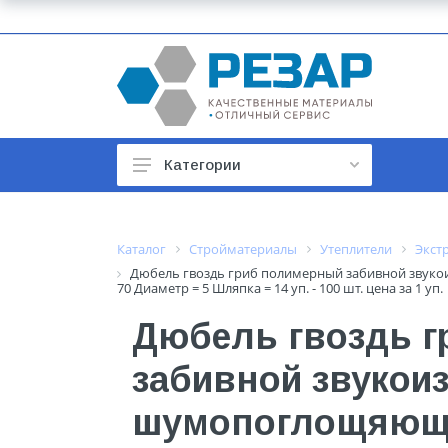
Категории
Автомобильные товары
Автотовары
Каталог
Стройматериалы
Утеплители
Экст
Дюбель гвоздь гриб полимерный забивной звукои
Арматура строительная
70 Диаметр = 5 Шляпка = 14 уп. - 100 шт. цена за 1 уп.
Баки, гидроаккумуляторы
Дюбель гвоздь 
Бойлеры и водонагреватели
забивной звуко
Бытовая техника
шумопоглощяющи
Бытовая химия