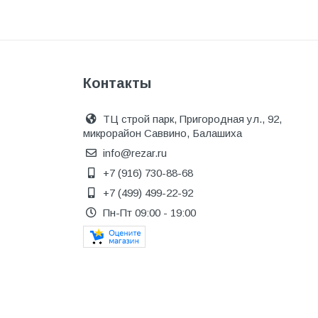
Металл
Металлопрокат и
металлоизделия
Контакты
Механизированные
инструменты
Напольные покрытия
ТЦ строй парк, Пригородная ул., 92,
микрорайон Саввино, Балашиха
Насосное оборудование
info@rezar.ru
Натуральный камень
+7 (916) 730-88-68
+7 (499) 499-22-92
Нерудный материал
Пн-Пт 09:00 - 19:00
Облицовочная доска
Обогревательное
оборудование
Общестроительные материалы
Общестрой