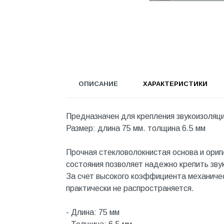
Инструмент
Инструмент и аксессуары
Канализационные системы
Канализация
Категория
ОПИСАНИЕ
ХАРАКТЕРИСТИКИ
Керамика и керамогранит
КИП и автоматика
Предназначен для крепления звукоизоляц
Размер: длина 75 мм. толщина 6.5 мм
Клеи, герметики, пены
Клей монтажный
Прочная стекловолокнистая основа и ориг
состояния позволяет надежно крепить зву
Коллекторы и шкафы
За счет высокого коэффициента механичес
Компоненты оптической
практически не распространяется.
системы
Косметика и уход
- Длина: 75 мм