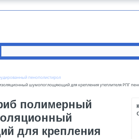
рудированный пенополистирол
золяционный шумопоглощяющий для крепления утеплителя РПГ пенопо
гриб полимерный
изоляционный
й для крепления