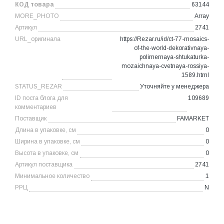
КОД товара
63144
MORE_PHOTO
Array
Артикул
2741
URL_оригинала
https://Rezar.ru/id/ct-77-mosaics-
of-the-world-dekorativnaya-
polimernaya-shtukaturka-
mozaichnaya-cvetnaya-rossiya-
1589.html
STATUS_REZAR
Уточняйте у менеджера
ID поста блога для
109689
комментариев
Поставщик
FAMARKET
Длина в упаковке, см
0
Ширина в упаковке, см
0
Высота в упаковке, см
0
Артикул поставщика
2741
Минимальное количество
1
РРЦ
N