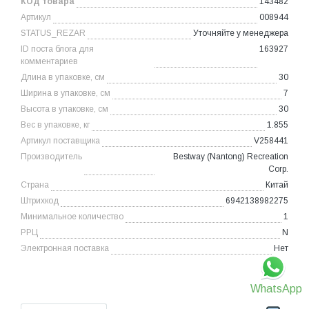
КОД товара
143482
Артикул
008944
STATUS_REZAR
Уточняйте у менеджера
ID поста блога для
163927
комментариев
Длина в упаковке, см
30
Ширина в упаковке, см
7
Высота в упаковке, см
30
Вес в упаковке, кг
1.855
Артикул поставщика
V258441
Производитель
Bestway (Nantong) Recreation
Corp.
Страна
Китай
Штрихкод
6942138982275
Минимальное количество
1
РРЦ
N
Электронная поставка
Нет
WhatsApp