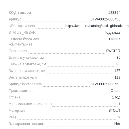
КОД товара
123394
Артикул
STW-0002-000750
URL_оригинала
https://fwater.ru/catalog/baki_gidroak
STATUS_REZAR
Под заказ
ID поста блога для
118687
комментариев
Поставщик
FWATER
Длина в упаковке, см
80
Ширина в упаковке, см
80
Высота в упаковке, см
187
Вес в упаковке, кг
119
Артикул поставщика
STW-0002-000750
Производитель
Сталь
Страна
1 год
Минимальное количество
1
Материал
STOUT
РРЦ
N
Электронная поставка
Нет