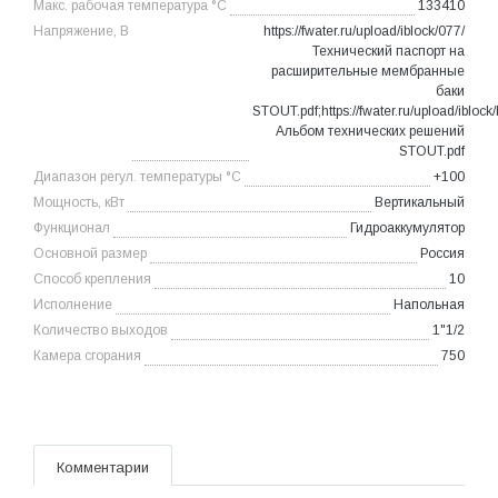
Макc. рабочая температура °С
133410
Напряжение, В
https://fwater.ru/upload/iblock/077/
Технический паспорт на
расширительные мембранные
баки
STOUT.pdf;https://fwater.ru/upload/iblock/
Альбом технических решений
STOUT.pdf
Диапазон регул. температуры °С
+100
Мощность, кВт
Вертикальный
Функционал
Гидроаккумулятор
Основной размер
Россия
Способ крепления
10
Исполнение
Напольная
Количество выходов
1"1/2
Камера сгорания
750
Комментарии